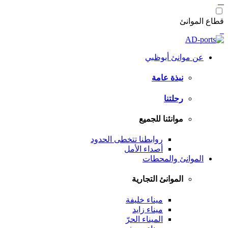
قطاع الموانئ
عن موانئ أبوظبي
نبذة عامة
رحلتنا
موانئنا للجميع
روابطنا تتخطى الحدود
أصداء الأمل
الموانئ والمحطات
الموانئ التجارية
ميناء خليفة
ميناء زايد
الميناء الحرّ