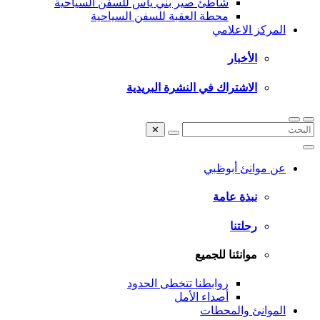
شاطئ صير بني ياس للسفن السياحية
محطة العقبة للسفن السياحية
المركز الاعلامي
الأخبار
الاشتراك في النشرة البريدية
✕
عن موانئ أبوظبي
نبذة عامة
رحلتنا
موانئنا للجميع
روابطنا تتخطى الحدود
أصداء الأمل
الموانئ والمحطات