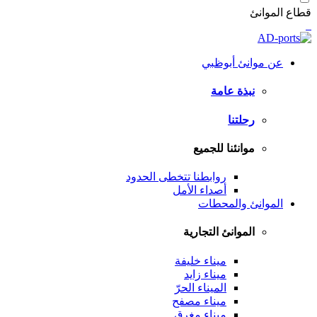
قطاع الموانئ
عن موانئ أبوظبي
نبذة عامة
رحلتنا
موانئنا للجميع
روابطنا تتخطى الحدود
أصداء الأمل
الموانئ والمحطات
الموانئ التجارية
ميناء خليفة
ميناء زايد
الميناء الحرّ
ميناء مصفح
ميناء مغرق