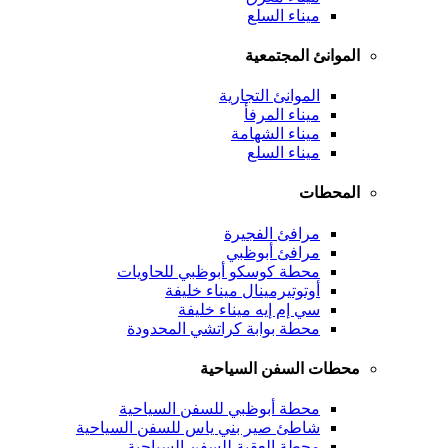
ميناء السلع
الموانئ المجتمعية
الموانئ التجارية
ميناء المرفأ
ميناء الشهامة
ميناء السلع
المحطات
مرافئ الفجيرة
مرافئ أبوظبي
محطة كوسكو أبوظبي للحاويات
أوتوتيرمينال ميناء خليفة
سي إم إيه ميناء خليفة
محطة بوابة كراتشي المحدودة
محطات السفن السياحية
محطة أبوظبي للسفن السياحية
شاطئ صير بني ياس للسفن السياحية
محطة العقبة للسفن السياحية