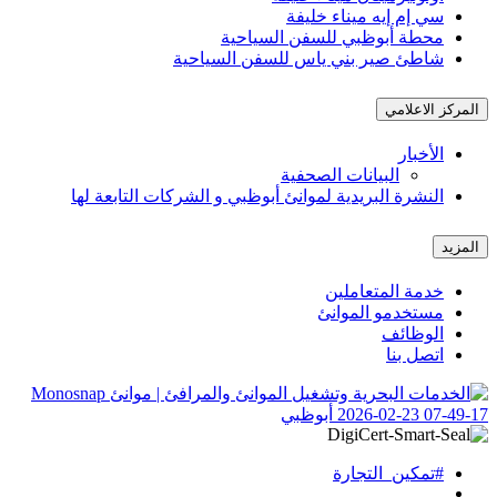
سي إم إيه ميناء خليفة
محطة أبوظبي للسفن السياحية
شاطئ صير بني ياس للسفن السياحية
المركز الاعلامي
الأخبار
البيانات الصحفية
النشرة البريدية لموانئ أبوظبي و الشركات التابعة لها
المزيد
خدمة المتعاملين
مستخدمو الموانئ
الوظائف
اتصل بنا
#تمكين_التجارة