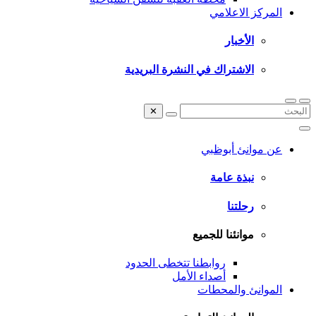
المركز الاعلامي
الأخبار
الاشتراك في النشرة البريدية
✕
عن موانئ أبوظبي
نبذة عامة
رحلتنا
موانئنا للجميع
روابطنا تتخطى الحدود
أصداء الأمل
الموانئ والمحطات