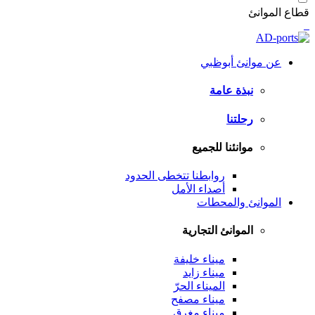
قطاع الموانئ
عن موانئ أبوظبي
نبذة عامة
رحلتنا
موانئنا للجميع
روابطنا تتخطى الحدود
أصداء الأمل
الموانئ والمحطات
الموانئ التجارية
ميناء خليفة
ميناء زايد
الميناء الحرّ
ميناء مصفح
ميناء مغرق