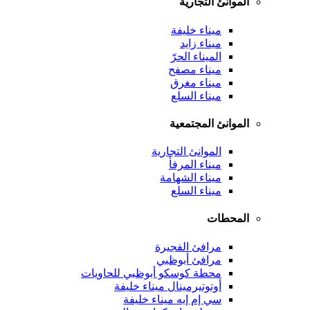
الموانئ التجارية
ميناء خليفة
ميناء زايد
الميناء الحرّ
ميناء مصفح
ميناء مغرق
ميناء السلع
الموانئ المجتمعية
الموانئ التجارية
ميناء المرفأ
ميناء الشهامة
ميناء السلع
المحطات
مرافئ الفجيرة
مرافئ أبوظبي
محطة كوسكو أبوظبي للحاويات
أوتوتيرمينال ميناء خليفة
سي إم إيه ميناء خليفة