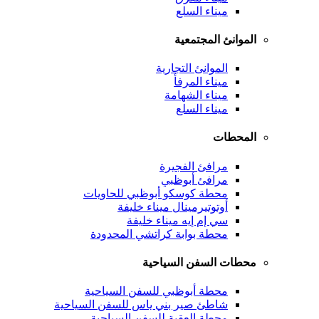
ميناء السلع
الموانئ المجتمعية
الموانئ التجارية
ميناء المرفأ
ميناء الشهامة
ميناء السلع
المحطات
مرافئ الفجيرة
مرافئ أبوظبي
محطة كوسكو أبوظبي للحاويات
أوتوتيرمينال ميناء خليفة
سي إم إيه ميناء خليفة
محطة بوابة كراتشي المحدودة
محطات السفن السياحية
محطة أبوظبي للسفن السياحية
شاطئ صير بني ياس للسفن السياحية
محطة العقبة للسفن السياحية