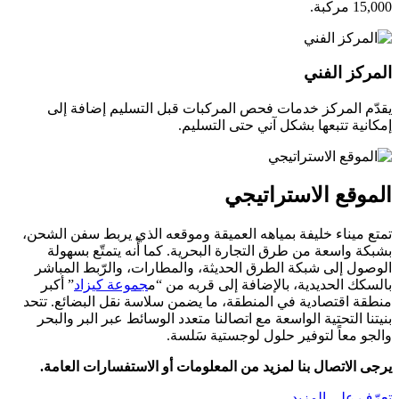
15,000 مركبة.
المركز الفني
يقدّم المركز خدمات فحص المركبات قبل التسليم إضافة إلى
إمكانية تتبعها بشكل آني حتى التسليم.
الموقع الاستراتيجي
تمتع ميناء خليفة بمياهه العميقة وموقعه الذي يربط سفن الشحن،
بشبكة واسعة من طرق التجارة البحرية. كما أّنه يتمتّع بسهولة
الوصول إلى شبكة الطرق الحديثة، والمطارات، والرّبط المباشر
بالسكك الحديدية، بالإضافة إلى قربه من “م
جموعة كيزاد
” أكبر
منطقة اقتصادية في المنطقة، ما يضمن سلاسة نقل البضائع. تتحد
بنيتنا التحتية الواسعة مع اتصالنا متعدد الوسائط عبر البر والبحر
والجو معاً لتوفير حلول لوجستية سَلسة.
يرجى الاتصال بنا لمزيد من المعلومات أو الاستفسارات العامة.
تعرّف على المزيد