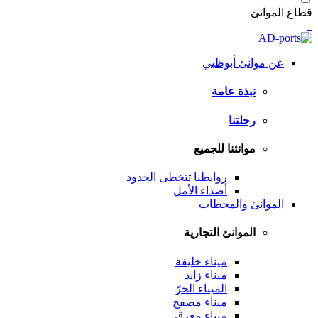
قطاع الموانئ
عن موانئ أبوظبي
نبذة عامة
رحلتنا
موانئنا للجميع
روابطنا تتخطى الحدود
أصداء الأمل
الموانئ والمحطات
الموانئ التجارية
ميناء خليفة
ميناء زايد
الميناء الحرّ
ميناء مصفح
ميناء مغرق