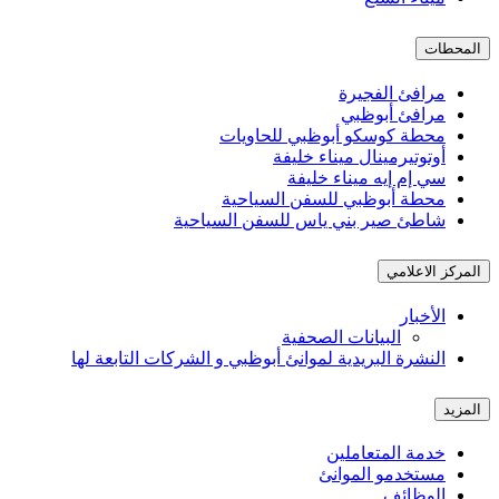
المحطات
مرافئ الفجيرة
مرافئ أبوظبي
محطة كوسكو أبوظبي للحاويات
أوتوتيرمينال ميناء خليفة
سي إم إيه ميناء خليفة
محطة أبوظبي للسفن السياحية
شاطئ صير بني ياس للسفن السياحية
المركز الاعلامي
الأخبار
البيانات الصحفية
النشرة البريدية لموانئ أبوظبي و الشركات التابعة لها
المزيد
خدمة المتعاملين
مستخدمو الموانئ
الوظائف