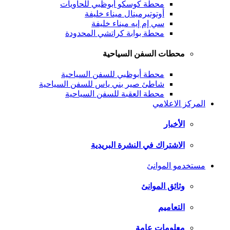
محطة كوسكو أبوظبي للحاويات
أوتوتيرمينال ميناء خليفة
سي إم إيه ميناء خليفة
محطة بوابة كراتشي المحدودة
محطات السفن السياحية
محطة أبوظبي للسفن السياحية
شاطئ صير بني ياس للسفن السياحية
محطة العقبة للسفن السياحية
المركز الاعلامي
الأخبار
الاشتراك في النشرة البريدية
مستخدمو الموانئ
وثائق الموانئ
التعاميم
معلومات عامة