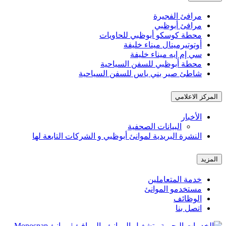
مرافئ الفجيرة
مرافئ أبوظبي
محطة كوسكو أبوظبي للحاويات
أوتوتيرمينال ميناء خليفة
سي إم إيه ميناء خليفة
محطة أبوظبي للسفن السياحية
شاطئ صير بني ياس للسفن السياحية
المركز الاعلامي
الأخبار
البيانات الصحفية
النشرة البريدية لموانئ أبوظبي و الشركات التابعة لها
المزيد
خدمة المتعاملين
مستخدمو الموانئ
الوظائف
اتصل بنا