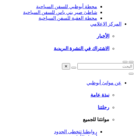
محطة أبوظبي للسفن السياحية
شاطئ صير بني ياس للسفن السياحية
محطة العقبة للسفن السياحية
المركز الاعلامي
الأخبار
الاشتراك في النشرة البريدية
✕
عن موانئ أبوظبي
نبذة عامة
رحلتنا
موانئنا للجميع
روابطنا تتخطى الحدود