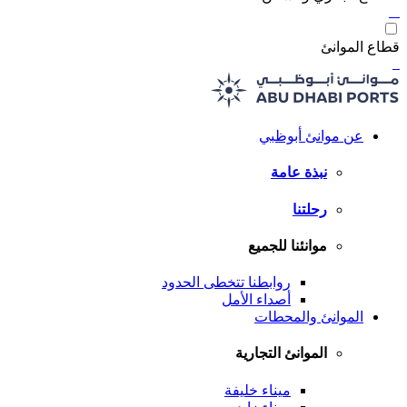
قطاع الموانئ
عن موانئ أبوظبي
نبذة عامة
رحلتنا
موانئنا للجميع
روابطنا تتخطى الحدود
أصداء الأمل
الموانئ والمحطات
الموانئ التجارية
ميناء خليفة